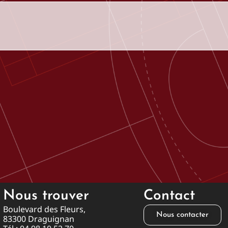
c
i
é
t
é
Nous trouver
Contact
Boulevard des Fleurs,
Nous contacter
83300 Draguignan