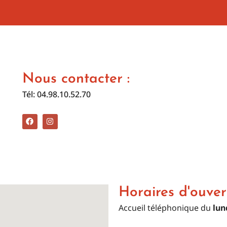
Nous contacter :
Tél: 04.98.10.52.70
F
I
a
n
c
s
e
t
b
a
o
g
o
r
k
a
m
Horaires d'ouver
Accueil téléphonique du
lun