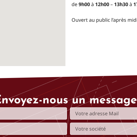
de
9h00
à
12h00
–
13h30
à
1
Ouvert au public l’après midi
nvoyez-nous un message
E
m
a
S
i
o
l