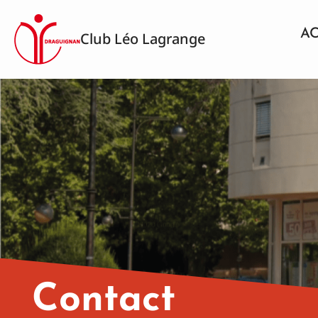
Aller
au
AC
Club Léo Lagrange
contenu
Contact